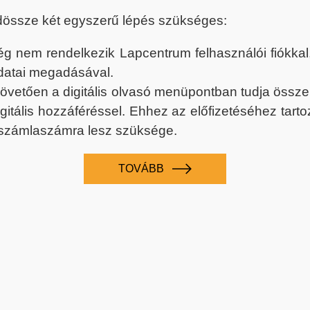
dössze két egyszerű lépés szükséges:
nem rendelkezik Lapcentrum felhasználói fiókkal, k
datai megadásával.
 követően a digitális olvasó menüpontban tudja össz
digitális hozzáféréssel. Ehhez az előfizetéséhez tar
 számlaszámra lesz szüksége.
TOVÁBB