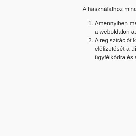
A használathoz min
Amennyiben még 
a weboldalon a
A regisztrációt
előfizetését a 
ügyfélkódra és