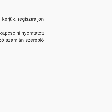
érjük, regisztráljon
ekapcsolni nyomtatott
tozó számlán szereplő