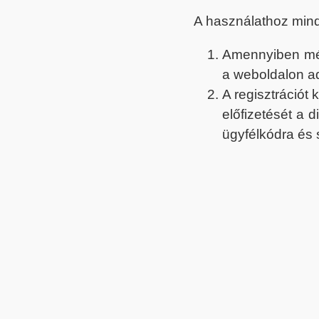
A használathoz min
Amennyiben még 
a weboldalon a
A regisztrációt
előfizetését a 
ügyfélkódra és