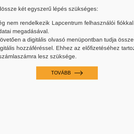
dössze két egyszerű lépés szükséges:
nem rendelkezik Lapcentrum felhasználói fiókkal, k
datai megadásával.
 követően a digitális olvasó menüpontban tudja össz
digitális hozzáféréssel. Ehhez az előfizetéséhez tar
 számlaszámra lesz szüksége.
TOVÁBB