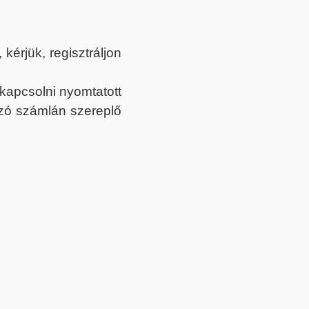
érjük, regisztráljon
ekapcsolni nyomtatott
tozó számlán szereplő