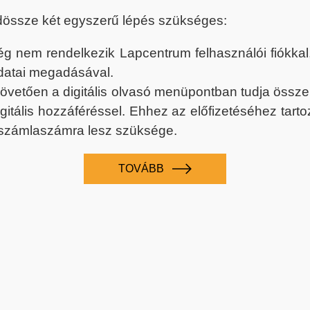
dössze két egyszerű lépés szükséges:
nem rendelkezik Lapcentrum felhasználói fiókkal, k
datai megadásával.
 követően a digitális olvasó menüpontban tudja össz
digitális hozzáféréssel. Ehhez az előfizetéséhez tar
 számlaszámra lesz szüksége.
TOVÁBB