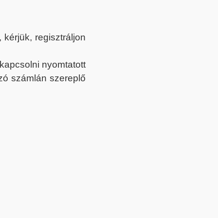
érjük, regisztráljon
ekapcsolni nyomtatott
tozó számlán szereplő