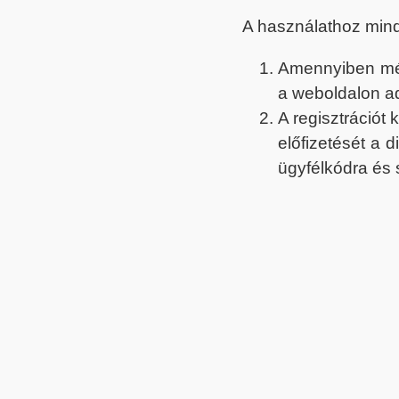
A használathoz min
Amennyiben még 
a weboldalon a
A regisztrációt
előfizetését a 
ügyfélkódra és