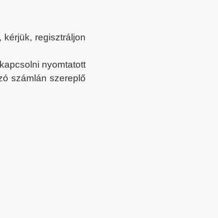
érjük, regisztráljon
ekapcsolni nyomtatott
tozó számlán szereplő