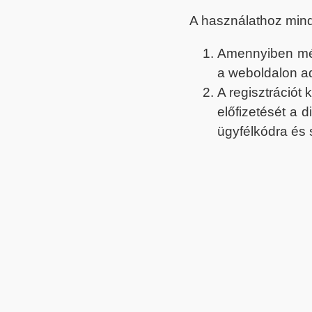
A használathoz min
Amennyiben még 
a weboldalon a
A regisztrációt
előfizetését a 
ügyfélkódra és