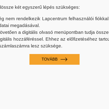
dössze két egyszerű lépés szükséges:
nem rendelkezik Lapcentrum felhasználói fiókkal, k
datai megadásával.
 követően a digitális olvasó menüpontban tudja össz
digitális hozzáféréssel. Ehhez az előfizetéséhez tar
 számlaszámra lesz szüksége.
TOVÁBB