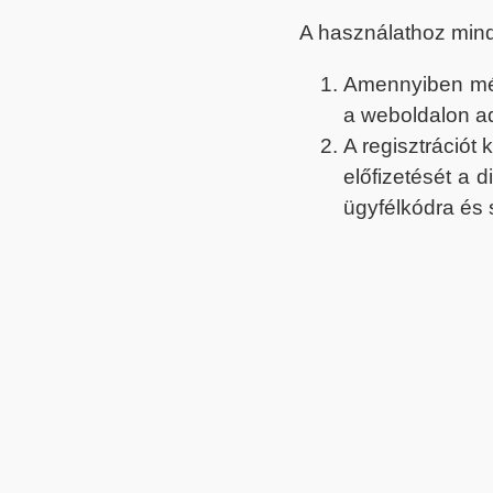
A használathoz min
Amennyiben még 
a weboldalon a
A regisztrációt
előfizetését a 
ügyfélkódra és