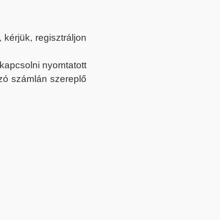
érjük, regisztráljon
ekapcsolni nyomtatott
tozó számlán szereplő