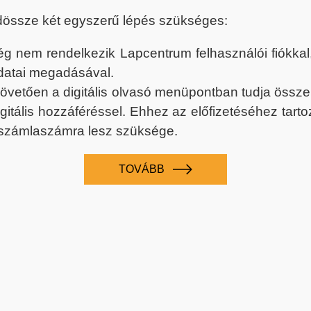
dössze két egyszerű lépés szükséges:
nem rendelkezik Lapcentrum felhasználói fiókkal, k
datai megadásával.
 követően a digitális olvasó menüpontban tudja össz
digitális hozzáféréssel. Ehhez az előfizetéséhez tar
 számlaszámra lesz szüksége.
TOVÁBB