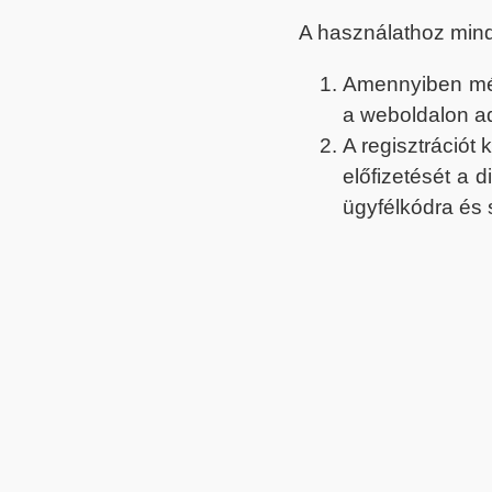
A használathoz min
Amennyiben még 
a weboldalon a
A regisztrációt
előfizetését a 
ügyfélkódra és