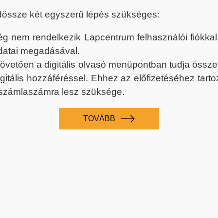
dössze két egyszerű lépés szükséges:
nem rendelkezik Lapcentrum felhasználói fiókkal, k
datai megadásával.
 követően a digitális olvasó menüpontban tudja össz
digitális hozzáféréssel. Ehhez az előfizetéséhez tar
 számlaszámra lesz szüksége.
TOVÁBB