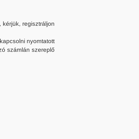
érjük, regisztráljon
ekapcsolni nyomtatott
tozó számlán szereplő