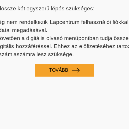
dössze két egyszerű lépés szükséges:
nem rendelkezik Lapcentrum felhasználói fiókkal, k
datai megadásával.
 követően a digitális olvasó menüpontban tudja össz
digitális hozzáféréssel. Ehhez az előfizetéséhez tar
 számlaszámra lesz szüksége.
TOVÁBB