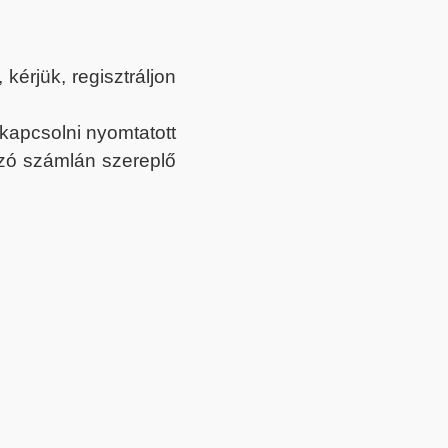
érjük, regisztráljon
ekapcsolni nyomtatott
tozó számlán szereplő