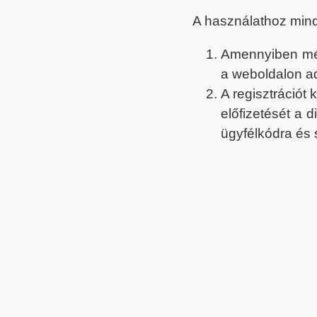
A használathoz min
Amennyiben még 
a weboldalon a
A regisztrációt
előfizetését a 
ügyfélkódra és