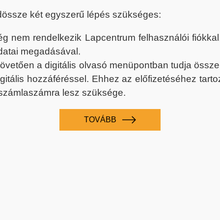
dössze két egyszerű lépés szükséges:
nem rendelkezik Lapcentrum felhasználói fiókkal, k
datai megadásával.
 követően a digitális olvasó menüpontban tudja össz
digitális hozzáféréssel. Ehhez az előfizetéséhez tar
 számlaszámra lesz szüksége.
TOVÁBB