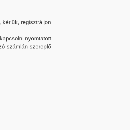
érjük, regisztráljon
ekapcsolni nyomtatott
tozó számlán szereplő