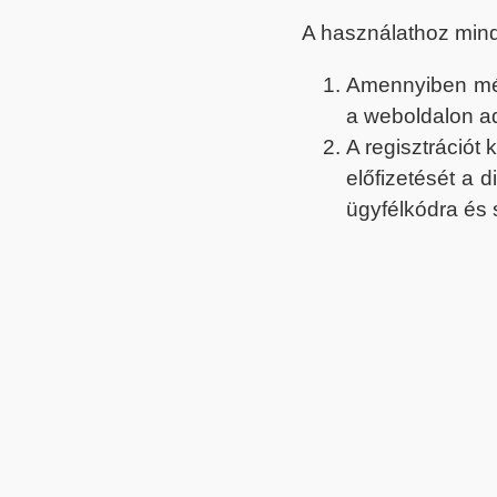
A használathoz min
Amennyiben még 
a weboldalon a
A regisztrációt
előfizetését a 
ügyfélkódra és