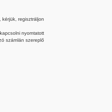
érjük, regisztráljon
ekapcsolni nyomtatott
tozó számlán szereplő