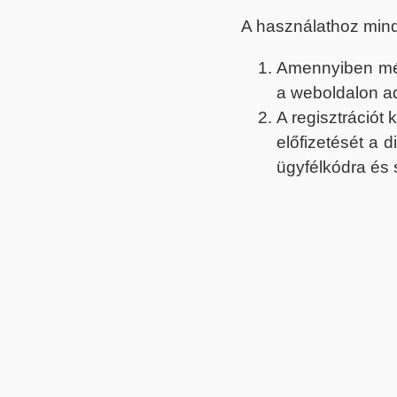
A használathoz min
Amennyiben még 
a weboldalon a
A regisztrációt
előfizetését a 
ügyfélkódra és