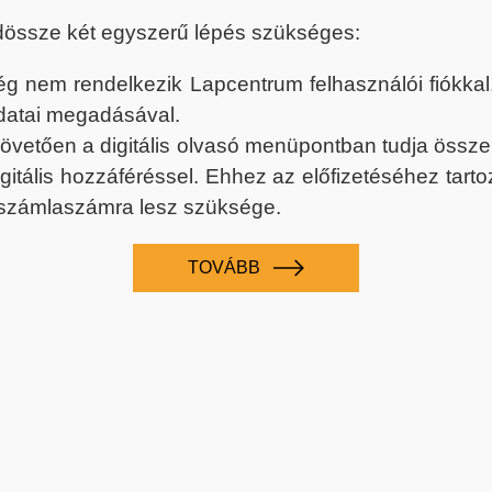
dössze két egyszerű lépés szükséges:
nem rendelkezik Lapcentrum felhasználói fiókkal, k
datai megadásával.
 követően a digitális olvasó menüpontban tudja össz
digitális hozzáféréssel. Ehhez az előfizetéséhez tar
 számlaszámra lesz szüksége.
TOVÁBB