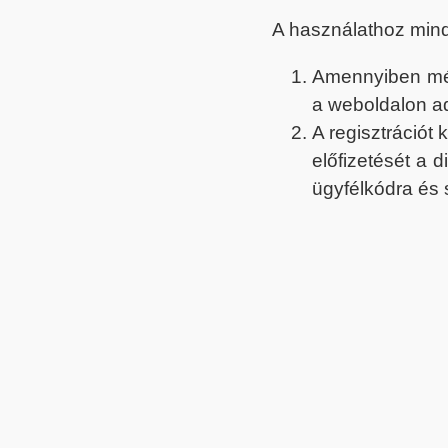
A használathoz min
Amennyiben még 
a weboldalon a
A regisztrációt
előfizetését a 
ügyfélkódra és