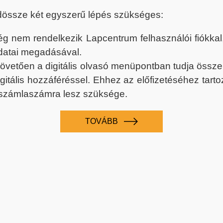
dössze két egyszerű lépés szükséges:
nem rendelkezik Lapcentrum felhasználói fiókkal, k
datai megadásával.
 követően a digitális olvasó menüpontban tudja össz
digitális hozzáféréssel. Ehhez az előfizetéséhez tar
 számlaszámra lesz szüksége.
TOVÁBB