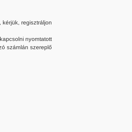
érjük, regisztráljon
ekapcsolni nyomtatott
tozó számlán szereplő