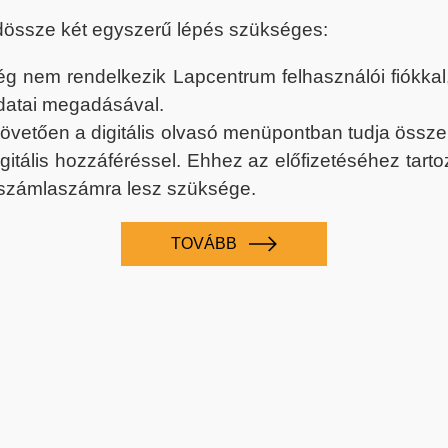
dössze két egyszerű lépés szükséges:
nem rendelkezik Lapcentrum felhasználói fiókkal, k
datai megadásával.
 követően a digitális olvasó menüpontban tudja össz
digitális hozzáféréssel. Ehhez az előfizetéséhez tar
 számlaszámra lesz szüksége.
TOVÁBB