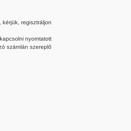
érjük, regisztráljon
ekapcsolni nyomtatott
tozó számlán szereplő