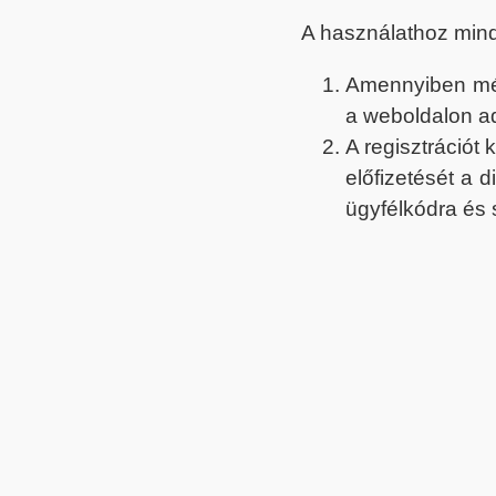
A használathoz min
Amennyiben még 
a weboldalon a
A regisztrációt
előfizetését a 
ügyfélkódra és