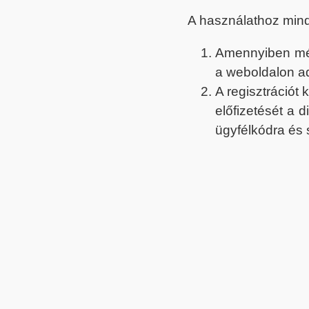
A használathoz min
Amennyiben még 
a weboldalon a
A regisztrációt
előfizetését a 
ügyfélkódra és