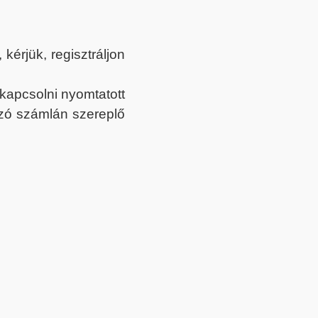
érjük, regisztráljon
ekapcsolni nyomtatott
tozó számlán szereplő