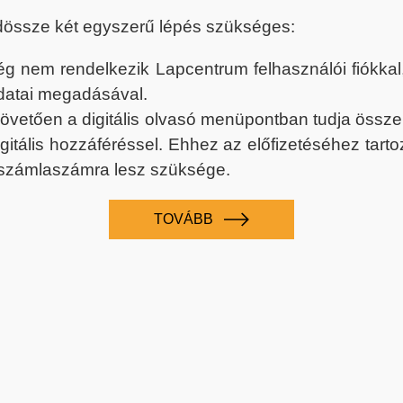
dössze két egyszerű lépés szükséges:
nem rendelkezik Lapcentrum felhasználói fiókkal, k
datai megadásával.
 követően a digitális olvasó menüpontban tudja össz
digitális hozzáféréssel. Ehhez az előfizetéséhez tar
 számlaszámra lesz szüksége.
TOVÁBB