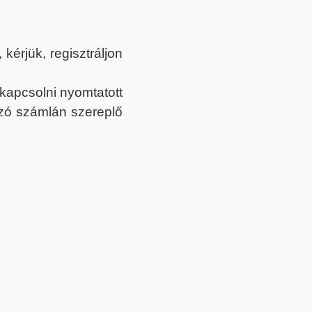
érjük, regisztráljon
ekapcsolni nyomtatott
tozó számlán szereplő