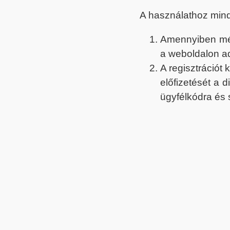
A használathoz min
Amennyiben még 
a weboldalon a
A regisztrációt
előfizetését a 
ügyfélkódra és