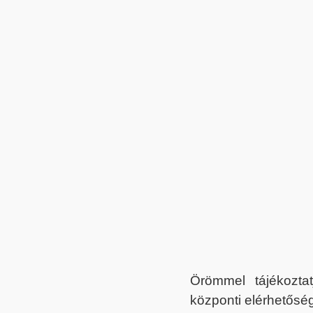
Örömmel tájékoztat
központi elérhetőség