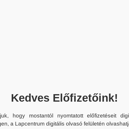
Kedves Előfizetőink!
juk, hogy mostantól nyomtatott előfizetéseit dig
en, a Lapcentrum digitális olvasó felületén olvashatj