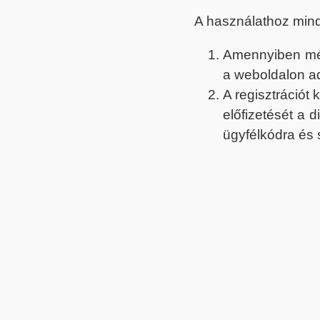
A használathoz min
Amennyiben még 
a weboldalon a
A regisztrációt
előfizetését a 
ügyfélkódra és