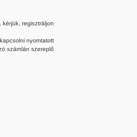
érjük, regisztráljon
ekapcsolni nyomtatott
tozó számlán szereplő