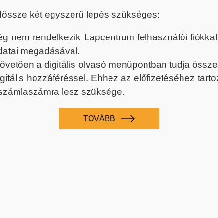
dössze két egyszerű lépés szükséges:
nem rendelkezik Lapcentrum felhasználói fiókkal, k
datai megadásával.
 követően a digitális olvasó menüpontban tudja össz
digitális hozzáféréssel. Ehhez az előfizetéséhez tar
 számlaszámra lesz szüksége.
TOVÁBB