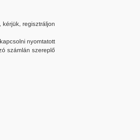
érjük, regisztráljon
ekapcsolni nyomtatott
tozó számlán szereplő