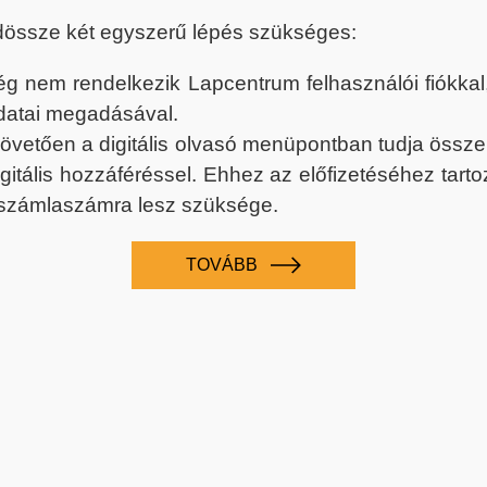
dössze két egyszerű lépés szükséges:
nem rendelkezik Lapcentrum felhasználói fiókkal, k
datai megadásával.
 követően a digitális olvasó menüpontban tudja össz
digitális hozzáféréssel. Ehhez az előfizetéséhez tar
 számlaszámra lesz szüksége.
TOVÁBB