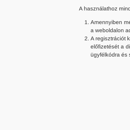
A használathoz min
Amennyiben még 
a weboldalon a
A regisztrációt
előfizetését a 
ügyfélkódra és