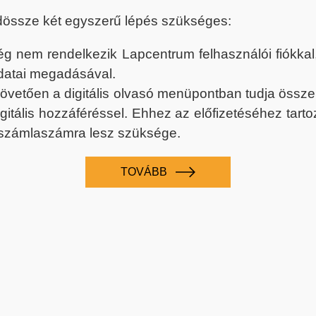
dössze két egyszerű lépés szükséges:
nem rendelkezik Lapcentrum felhasználói fiókkal, k
datai megadásával.
 követően a digitális olvasó menüpontban tudja össz
digitális hozzáféréssel. Ehhez az előfizetéséhez tar
 számlaszámra lesz szüksége.
TOVÁBB