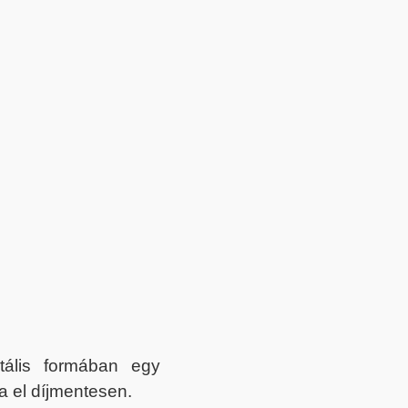
itális formában egy
a el díjmentesen.