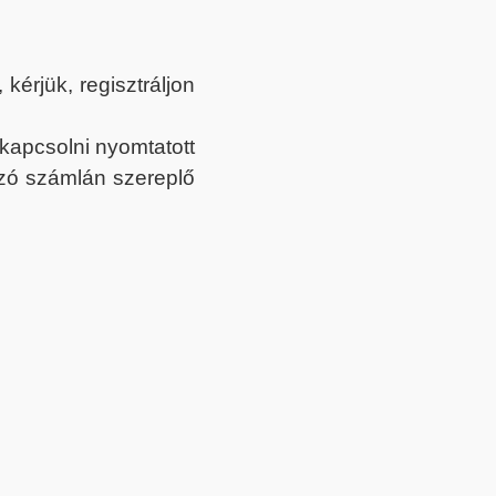
érjük, regisztráljon
ekapcsolni nyomtatott
tozó számlán szereplő