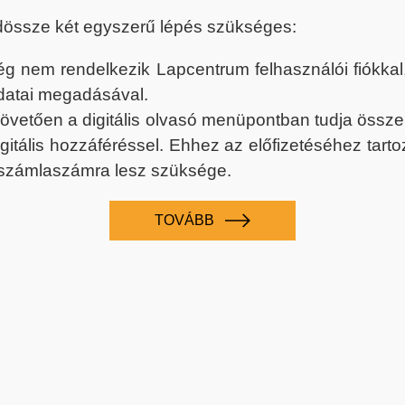
dössze két egyszerű lépés szükséges:
nem rendelkezik Lapcentrum felhasználói fiókkal, k
datai megadásával.
 követően a digitális olvasó menüpontban tudja össz
digitális hozzáféréssel. Ehhez az előfizetéséhez tar
 számlaszámra lesz szüksége.
TOVÁBB